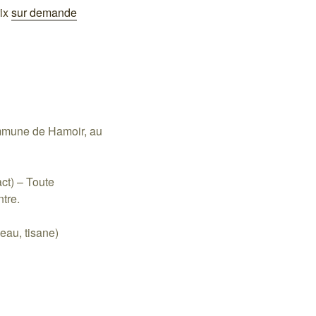
rix
sur demande
ommune de Hamoir, au
ct) – Toute
tre.
(eau, tisane)