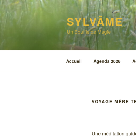
Aller
au
SYLVÂME
contenu
principal
Un Souffle de Magie
Accueil
Agenda 2026
A
VOYAGE MÈRE T
Une méditation guid