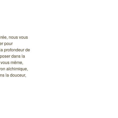
pirée, nous vous
er pour
la profondeur de
époser dans la
e vous même,
ron alchimique,
ns la douceur,