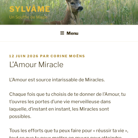
Aller
SYLVÂME
au
Un Souffle de Magie
contenu
principal
Menu
PUBLIÉ
12 JUIN 2026
PAR
CORINE MOËNS
LE
L’Amour Miracle
L’Amour est source intarissable de Miracles.
Chaque fois que tu choisis de te donner de l’Amour, tu
t’ouvres les portes d’une vie merveilleuse dans
laquelle, d’instant en instant, les Miracles sont
possibles.
Tous les efforts que tu peux faire pour « réussir ta vie »,