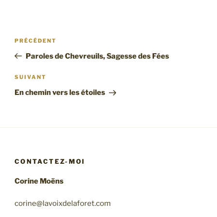
Navigation
Article
PRÉCÉDENT
de
précédent
Paroles de Chevreuils, Sagesse des Fées
l’article
Article
SUIVANT
suivant
En chemin vers les étoiles
CONTACTEZ-MOI
Corine Moëns
corine@lavoixdelaforet.com